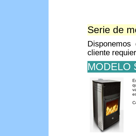
Serie de m
Disponemos 
cliente requie
MODELO 
E
q
v
e
C