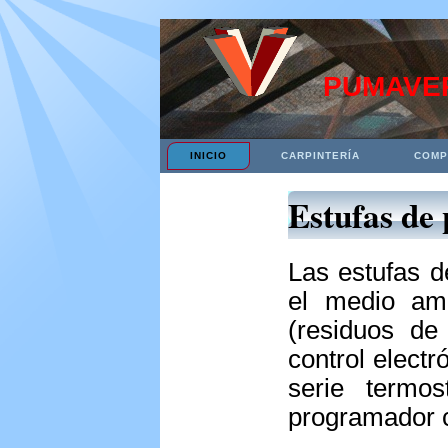
PUMAVER
INICIO
CARPINTERÍA
COMP
Estufas de 
Las estufas d
el medio amb
(residuos de
control elect
serie termos
programador c